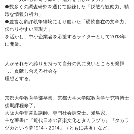
●数多くの調査研究を通じて鍛錬した「鋭敏な観察力、精
緻な情報分析力」
●豊富な劇評執筆経験により磨いた「硬軟自在の文章力、
伝わりやすい表現力」
を活かし、中小企業者を応援するライターとして2018年
に開業。
人がそれぞれ誇りを持って自分の真に良いところを発揮
し、貢献し合える社会を
理想とする。
京都大学教育学部卒業。京都大学大学院教育学研究科博士
後期課程修了。
大阪大学非常勤講師。専門社会調査士。愛鳥家。
主な著書に『近代日本の音楽文化とタカラヅカ』『タカラ
ヅカという夢1914～2014』（ともに共著）など。